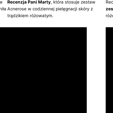
je
Recenzja Pani Marty
, która stosuje zestaw
Re
niła
Acnerose w codziennej pielęgnacji skóry z
ze
trądzikiem różowatym.
róż