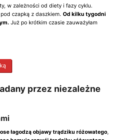
 w zależności od diety i fazy cyklu.
z pod czapką z daszkiem.
Od kilku tygodni
tym.
Już po krótkim czasie zauważyłam
łką
adany przez niezależne
ami
ose łagodzą objawy trądziku różowatego
,