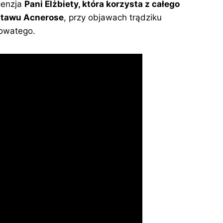
cenzja
Pani Elżbiety, która korzysta z całego
stawu Acnerose
, przy objawach trądziku
owatego.