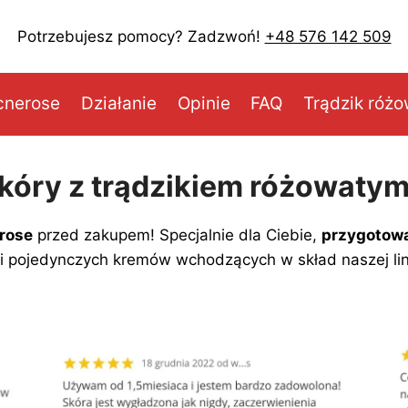
Potrzebujesz pomocy? Zadzwoń!
+48 576 142 509
cnerose
Działanie
Opinie
FAQ
Trądzik róż
skóry z trądzikiem różowaty
rose
przed zakupem! Specjalnie dla Ciebie,
przygotowa
 i pojedynczych kremów wchodzących w skład naszej lin