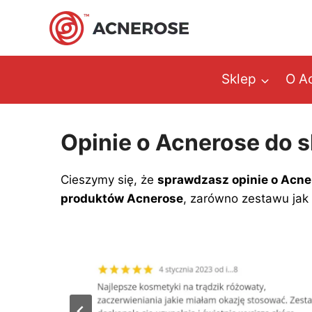
Przejdź
do
treści
Sklep
O A
Opinie o Acnerose do 
Cieszymy się, że
sprawdzasz opinie o Acne
produktów Acnerose
, zarówno zestawu jak