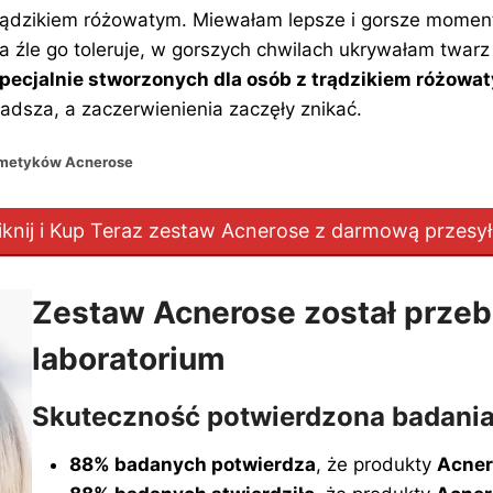
rądzikiem różowatym. Miewałam lepsze i gorsze momenty,
a źle go toleruje, w gorszych chwilach ukrywałam twar
cjalnie stworzonych dla osób z trądzikiem różowa
adsza, a zaczerwienienia zaczęły znikać.
osmetyków Acnerose
iknij i Kup Teraz zestaw Acnerose z darmową przesy
Zestaw Acnerose został przeb
laboratorium
Skuteczność potwierdzona badani
88% badanych potwierdza
, że produkty
Acner