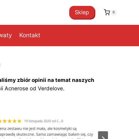
Sklep
0
owaty
Kontakt
m
liśmy zbiór opinii na temat naszych
ii Acnerose od Verdelove.