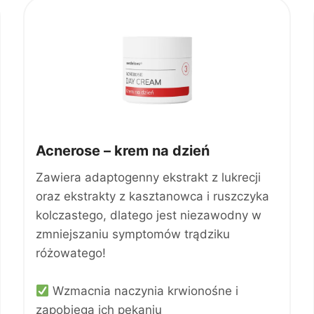
n
a
w
y
n
o
s
i
:
Acnerose – krem na dzień
3
1
Zawiera adaptogenny ekstrakt z lukrecji
9
oraz ekstrakty z kasztanowca i ruszczyka
,
kolczastego, dlatego jest niezawodny w
0
0
zmniejszaniu symptomów trądziku
z
różowatego!
ł
.
Wzmacnia naczynia krwionośne i
zapobiega ich pękaniu