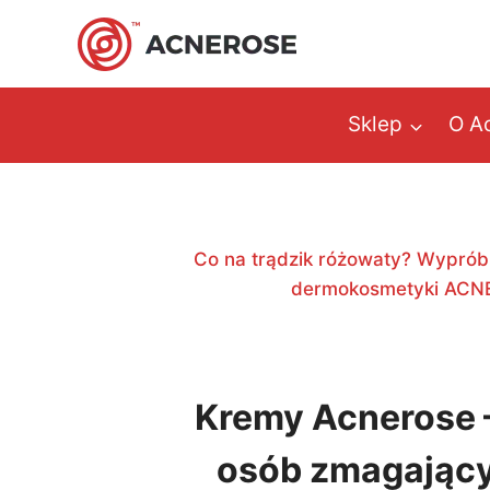
Przejdź
do
treści
Sklep
O A
Co na trądzik różowaty? Wypróbu
dermokosmetyki ACN
Kremy Acnerose –
osób zmagający