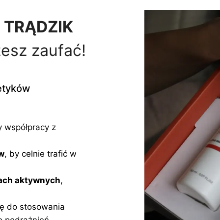
 TRĄDZIK
esz zaufać!
etyków
 współpracy z
w
, by celnie trafić w
kach aktywnych
,
ię do stosowania
o podrażnień.