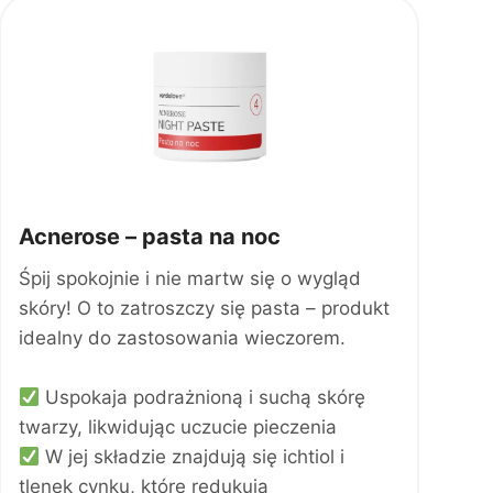
e
n
n
a
a
w
w
y
y
n
n
o
o
s
s
i
i
:
Acnerose – pasta na noc
ł
1
a
0
Śpij spokojnie i nie martw się o wygląd
:
7
skóry! O to zatroszczy się pasta – produkt
1
,
idealny do zastosowania wieczorem.
1
0
9
0
Uspokaja podrażnioną i suchą skórę
,
z
twarzy, likwidując uczucie pieczenia
0
ł
0
.
W jej składzie znajdują się ichtiol i
z
tlenek cynku, które redukują