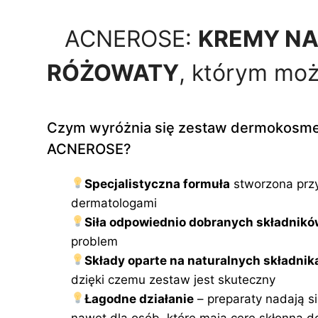
ACNEROSE:
KREMY NA
RÓŻOWATY
, którym moż
Czym wyróżnia się zestaw dermokosm
ACNEROSE?
Specjalistyczna formuła
stworzona przy
dermatologami
Siła odpowiednio dobranych składnikó
problem
Składy oparte na naturalnych składni
dzięki czemu zestaw jest skuteczny
Łagodne działanie
– preparaty nadają s
nawet dla osób, które mają cerę skłonną d