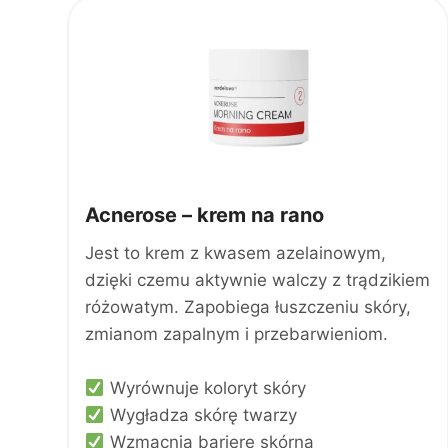
e
n
a
w
y
n
o
s
i
Acnerose – krem na rano
ł
a
Jest to krem z kwasem azelainowym,
:
dzięki czemu aktywnie walczy z trądzikiem
4
różowatym. Zapobiega łuszczeniu skóry,
3
9
zmianom zapalnym i przebarwieniom.
,
0
Wyrównuje koloryt skóry
0
Wygładza skórę twarzy
z
Wzmacnia barierę skórną
ł