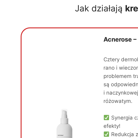
Jak działają
kr
Acnerose –
Cztery dermok
rano i wiecz
problemem tr
są odpowiedni
i naczynkowej 
różowatym.
Synergia c
efekty!
Redukcja z