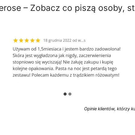
w
y
erose – Zobacz co piszą osoby, 
y
n
n
o
o
s
s
i
i
:
ł
1
a
0
:
7
1
,
1
0
9
0
,
z
0
ł
0
.
z
Opinie klientów, którzy k
ł
.