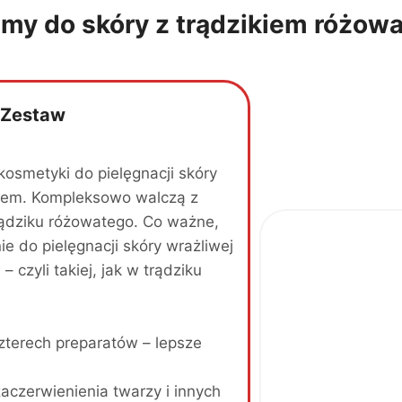
emy do skóry z trądzikiem różow
 Zestaw
osmetyki do pielęgnacji skóry
orem. Kompleksowo walczą z
ądziku różowatego. Co ważne,
e do pielęgnacji skóry wrażliwej
– czyli takiej, jak w trądziku
zterech preparatów – lepsze
aczerwienienia twarzy i innych