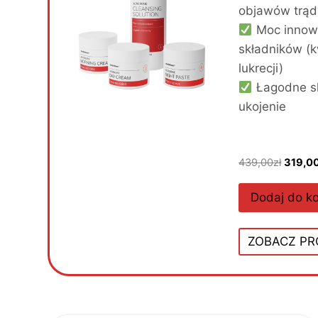
objawów trąd
Moc innowa
składników (k
lukrecji)
Łagodne sk
ukojenie
P
439,00
zł
319,0
i
e
Dodaj do k
r
w
ZOBACZ P
o
t
n
a
c