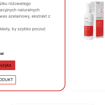
ziku różowatego
cyjnych naturalnych
was azelainowy, ekstrakt z
łady, by szybko poczuć
A
0
zł
k
t
oszyka
u
a
RODUKT
l
n
a
c
e