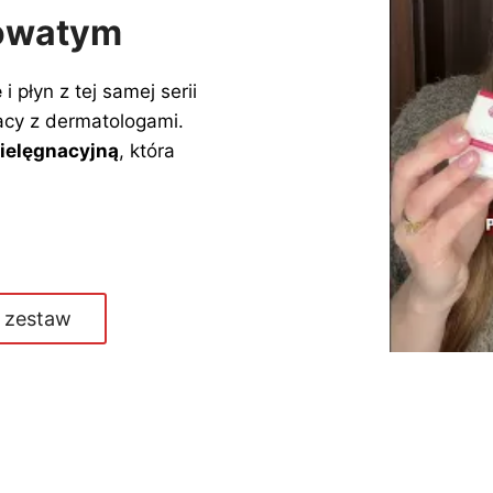
żowatym
e
i płyn z tej samej serii
cy z dermatologami.
pielęgnacyjną
, która
 zestaw