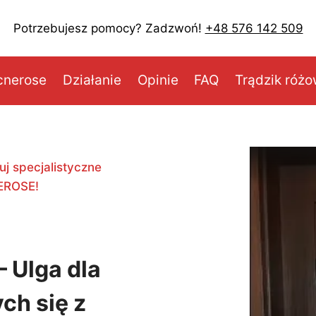
Potrzebujesz pomocy? Zadzwoń!
+48 576 142 509
cnerose
Działanie
Opinie
FAQ
Trądzik róż
j specjalistyczne
EROSE!
 Ulga dla
ch się z