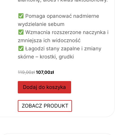
Pomaga opanować nadmierne
wydzielanie sebum
Wzmacnia rozszerzone naczynka i
zmniejsza ich widoczność
Łagodzi stany zapalne i zmiany
skórne – krostki, grudki
P
A
119,00
zł
107,00
zł
i
k
e
t
Dodaj do koszyka
r
u
w
a
ZOBACZ PRODUKT
o
l
t
n
n
a
a
c
c
e