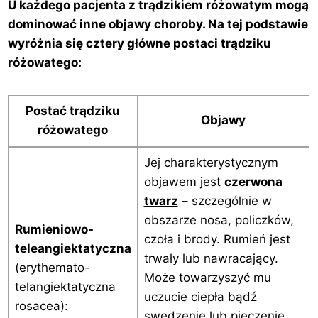
U każdego pacjenta z trądzikiem różowatym mogą
dominować inne objawy choroby. Na tej podstawie
wyróżnia się cztery główne postaci trądziku
różowatego:
Postać trądziku
Objawy
różowatego
Jej charakterystycznym
objawem jest
czerwona
twarz
– szczególnie w
obszarze nosa, policzków,
Rumieniowo-
czoła i brody. Rumień jest
teleangiektatyczna
trwały lub nawracający.
(erythemato-
Może towarzyszyć mu
telangiektatyczna
uczucie ciepła bądź
rosacea):
swędzenie lub pieczenie