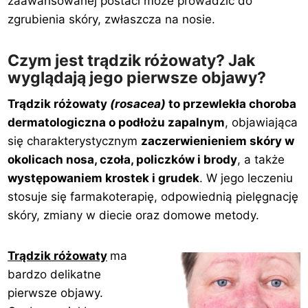
zaawansowanej postaci może prowadzić do
zgrubienia skóry, zwłaszcza na nosie.
Czym jest trądzik różowaty? Jak
wyglądają jego pierwsze objawy?
Trądzik różowaty
(rosacea)
to przewlekła choroba
dermatologiczna o podłożu zapalnym
, objawiająca
się charakterystycznym
zaczerwienieniem skóry w
okolicach nosa, czoła, policzków i brody
, a także
występowaniem krostek i grudek
. W jego leczeniu
stosuje się farmakoterapię, odpowiednią pielęgnację
skóry, zmiany w diecie oraz domowe metody.
Trądzik różowaty
ma
bardzo delikatne
pierwsze objawy.