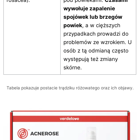
rosacea):
pod powiekami.
Czasami
wywołuje zapalenie
spojówek lub brzegów
powiek
, a w cięższych
przypadkach prowadzi do
problemów ze wzrokiem. U
osób z tą odmianą często
występują też zmiany
skórne.
Tabela pokazuje postacie trądziku różowatego oraz ich objawy.