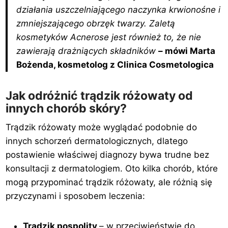
y
n
działania uszczelniającego naczynka krwionośne i
n
o
zmniejszającego obrzęk twarzy. Zaletą
o
s
kosmetyków Acnerose jest również to, że nie
s
i
zawierają drażniących składników
– mówi Marta
i
:
Bożenda, kosmetolog z Clinica Cosmetologica
ł
3
a
1
:
9
Jak odróżnić trądzik różowaty od
4
,
innych chorób skóry?
3
0
9
0
Trądzik różowaty może wyglądać podobnie do
,
z
innych schorzeń dermatologicznych, dlatego
0
ł
postawienie właściwej diagnozy bywa trudne bez
0
.
konsultacji z dermatologiem. Oto kilka chorób, które
z
ł
mogą przypominać trądzik różowaty, ale różnią się
.
przyczynami i sposobem leczenia:
Trądzik pospolity
– w przeciwieństwie do