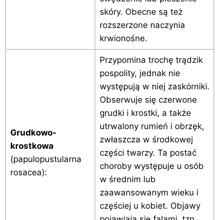
skóry. Obecne są też
rozszerzone naczynia
krwionośne.
Przypomina trochę trądzik
pospolity, jednak nie
występują w niej zaskórniki.
Obserwuje się czerwone
grudki i krostki, a także
utrwalony rumień i obrzęk,
Grudkowo-
zwłaszcza w środkowej
krostkowa
części twarzy. Ta postać
(papulopustularna
choroby występuje u osób
rosacea):
w średnim lub
zaawansowanym wieku i
częściej u kobiet. Objawy
pojawiają się falami, tzn.