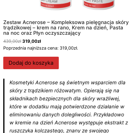
Zestaw Acnerose – Kompleksowa pielęgnacja skóry
trądzikowej – krem na rano, Krem na dzień, Pasta
na noc oraz Płyn oczyszczający
P
A
439,00
zł
319,00
zł
i
k
Poprzednia najniższa cena:
319,00
zł
.
e
t
r
u
Dodaj do koszyka
w
a
o
l
t
n
Kosmetyki Acnerose są świetnym wsparciem dla
n
a
skóry z trądzikiem różowatym. Opierają się na
a
c
składnikach bezpiecznych dla skóry wrażliwej,
c
e
które w dodatku mają potwierdzone działanie w
e
n
eliminowaniu danych dolegliwości. Przykładowo
n
a
w kremie na dzień Acnerose występuje ekstrakt z
a
w
w
y
ruszczyka kolczastego, znany ze swojego