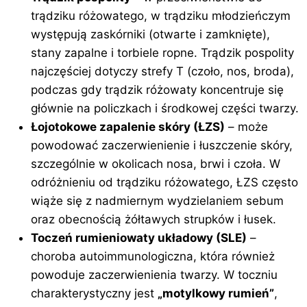
trądziku różowatego, w trądziku młodzieńczym
występują zaskórniki (otwarte i zamknięte),
stany zapalne i torbiele ropne. Trądzik pospolity
najczęściej dotyczy strefy T (czoło, nos, broda),
podczas gdy trądzik różowaty koncentruje się
głównie na policzkach i środkowej części twarzy.
Łojotokowe zapalenie skóry (ŁZS)
– może
powodować zaczerwienienie i łuszczenie skóry,
szczególnie w okolicach nosa, brwi i czoła. W
odróżnieniu od trądziku różowatego, ŁZS często
wiąże się z nadmiernym wydzielaniem sebum
oraz obecnością żółtawych strupków i łusek.
Toczeń rumieniowaty układowy (SLE)
–
choroba autoimmunologiczna, która również
powoduje zaczerwienienia twarzy. W toczniu
charakterystyczny jest
„motylkowy rumień”
,