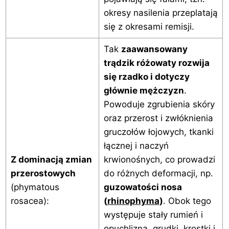
okresy nasilenia przeplatają
się z okresami remisji.
Tak
zaawansowany
trądzik różowaty rozwija
się rzadko i dotyczy
głównie mężczyzn
.
Powoduje zgrubienia skóry
oraz przerost i zwłóknienia
gruczołów łojowych, tkanki
łącznej i naczyń
Z dominacją zmian
krwionośnych, co prowadzi
przerostowych
do różnych deformacji, np.
(phymatous
guzowatości nosa
rosacea):
(
rhinophyma
)
. Obok tego
występuje stały rumień i
opuchlizna, grudki, krostki i