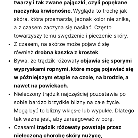
twarzy i tak zwane pajączki, czyli popękane
naczynka krwionośne.
Wygląda to trochę jak
skóra, która przemarzła, jednak kolor nie znika,
a z czasem zaczyna się nasilać. Często
towarzyszy temu swędzenie i pieczenie skóry.
Z czasem, na skórze może pojawić się
również
drobna kaszka z krostek
.
Bywa, że trądzik różowaty
objawia się sporymi
wypryskami ropnymi, które mogą pojawiać się
w późniejszym etapie na czole, na brodzie, a
nawet na powiekach.
Nieleczony trądzik najczęściej pozostawia po
sobie bardzo brzydkie blizny na całe życie.
Mogą być to blizny wklęsłe lub wypukłe. Dlatego
tak ważne jest, aby zareagować w porę.
Czasami
trądzik różowaty powstaje przez
nieleczoną chorobę skóry nużycę
,