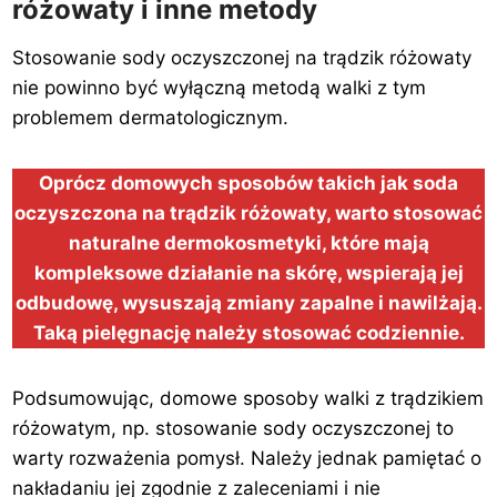
różowaty i inne metody
Stosowanie sody oczyszczonej na trądzik różowaty
nie powinno być wyłączną metodą walki z tym
problemem dermatologicznym.
Oprócz domowych sposobów takich jak soda
oczyszczona na trądzik różowaty, warto stosować
naturalne dermokosmetyki, które mają
kompleksowe działanie na skórę, wspierają jej
odbudowę, wysuszają zmiany zapalne i nawilżają.
Taką pielęgnację należy stosować codziennie.
Podsumowując, domowe sposoby walki z trądzikiem
różowatym, np. stosowanie sody oczyszczonej to
warty rozważenia pomysł. Należy jednak pamiętać o
nakładaniu jej zgodnie z zaleceniami i nie