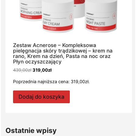
Zestaw Acnerose – Kompleksowa
pielęgnacja skóry trądzikowej – krem na
rano, Krem na dzień, Pasta na noc oraz
Płyn oczyszczający
Pierwotna
Aktualna
439,00
zł
319,00
zł
cena
cena
Poprzednia najniższa cena:
319,00
zł
.
wynosiła:
wynosi:
439,00zł.
319,00zł.
Dodaj do koszyka
Ostatnie wpisy