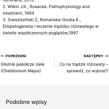
fulminans, 2013
2. Wilkin J.K., Rosacea. Pathophysiology and
treatment, 1994
3. Gwieździński Z, Romańska-Gocka K.,
Etiopatogeneza i leczenie trądziku różowatego w
świetle współczesnych poglądów,1997
Nawigacja
POPRZEDNI
NASTĘPNY
wpisu
Glistnik jaskółcze ziele
Co na trądzik różowaty –
(Chelidonium Majus)
sprawdź, co wybrać?
Podobne wpisy