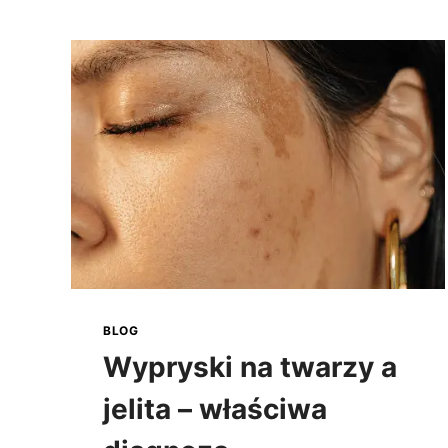
A
MENOPAUZA —
ROZWIĄZANIE
PROBLEMU
BLOG
Wypryski na twarzy a
jelita – właściwa