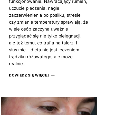
funkcjonowanie. Nawracający rumień,
uczucie pieczenia, nagłe
zaczerwienienia po posiłku, stresie
czy zmianie temperatury sprawiają, że
wiele osób zaczyna uważnie
przyglądać się nie tylko pielęgnacji,
ale też temu, co trafia na talerz. I
słusznie – dieta nie jest leczeniem
trądziku różowatego, ale może
realnie…
DIETA
DOWIEDZ SIĘ WIĘCEJ
NA
TRĄDZIK
RÓŻOWATY