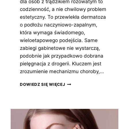
dla osób z trądzikiem różowatym to
codzienność, a nie chwilowy problem
estetyczny. To przewlekła dermatoza
o podłożu naczyniowo-zapalnym,
która wymaga świadomego,
wieloetapowego podejścia. Same
zabiegi gabinetowe nie wystarczą,
podobnie jak przypadkowo dobrana
pielęgnacja z drogerii. Kluczem jest
zrozumienie mechanizmu choroby,…
ZABIEGI
DOWIEDZ SIĘ WIĘCEJ
NA
TRĄDZIK
RÓŻOWATY