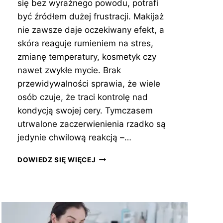
się bez wyraźnego powodu, potrafi
być źródłem dużej frustracji. Makijaż
nie zawsze daje oczekiwany efekt, a
skóra reaguje rumieniem na stres,
zmianę temperatury, kosmetyk czy
nawet zwykłe mycie. Brak
przewidywalności sprawia, że wiele
osób czuje, że traci kontrolę nad
kondycją swojej cery. Tymczasem
utrwalone zaczerwienienia rzadko są
jedynie chwilową reakcją –…
JAKI
DOWIEDZ SIĘ WIĘCEJ
KREM
NA
ZACZERWIENIENIE
TWARZY
WYBRAĆ?