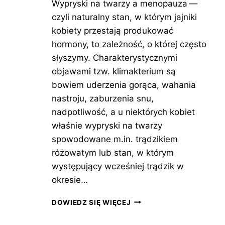
Wypryski na twarzy a menopauza —
czyli naturalny stan, w którym jajniki
kobiety przestają produkować
hormony, to zależność, o której często
słyszymy. Charakterystycznymi
objawami tzw. klimakterium są
bowiem uderzenia gorąca, wahania
nastroju, zaburzenia snu,
nadpotliwość, a u niektórych kobiet
właśnie wypryski na twarzy
spowodowane m.in. trądzikiem
różowatym lub stan, w którym
występujący wcześniej trądzik w
okresie…
WYPRYSKI
DOWIEDZ SIĘ WIĘCEJ
NA
TWARZY