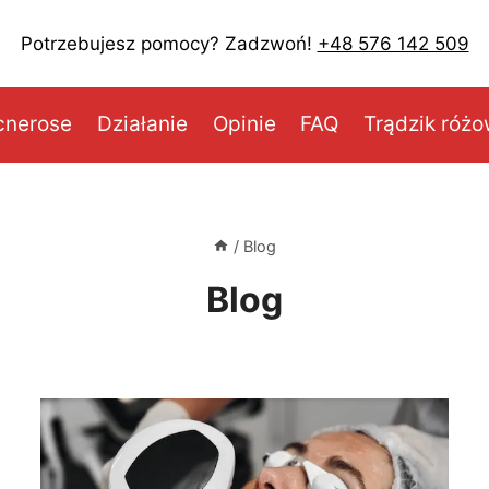
Potrzebujesz pomocy? Zadzwoń!
+48 576 142 509
cnerose
Działanie
Opinie
FAQ
Trądzik róż
/
Blog
Blog