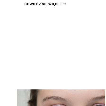
WYPRYSKI
DOWIEDZ SIĘ WIĘCEJ
NA
TWARZY
A
JELITA