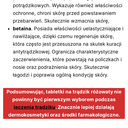
potrądzikowych. Wykazuje również właściwości
ochronne, chroni skórę przed powstawaniem
przebarwień. Skutecznie wzmacnia skórę,
betaina
. Posiada właściwości uelastyczniające i
nawilżające, dzięki czemu regeneruje skórę,
która często jest przesuszona na skutek kuracji
antytrądzikowej. Ogranicza charakterystyczne
zaczerwienienia, które powstają na policzkach i
nosie oraz podrażnienia skóry. Skutecznie
łagodzi i poprawia ogólną kondycję skóry.
Podsumowując, tabletki na trądzik różowaty nie
powinny być pierwszym wyborem podczas
leczenia trądziku
. Znacznie lepiej działają
dermokosmetyki oraz środki farmakologiczne.