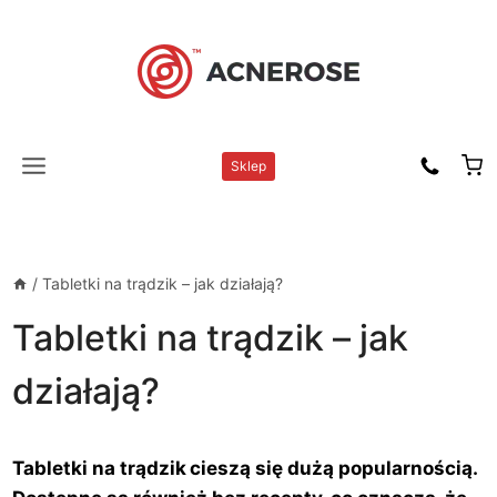
Przejdź
do
treści
Sklep
/
Tabletki na trądzik – jak działają?
Tabletki na trądzik – jak
działają?
Tabletki na trądzik cieszą się dużą popularnością.