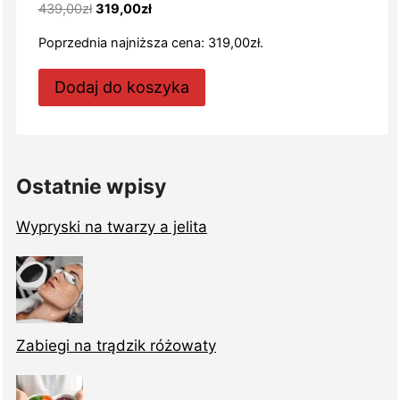
Pierwotna
Aktualna
439,00
zł
319,00
zł
cena
cena
Poprzednia najniższa cena:
319,00
zł
.
wynosiła:
wynosi:
439,00zł.
319,00zł.
Dodaj do koszyka
Ostatnie wpisy
Wypryski na twarzy a jelita
Zabiegi na trądzik różowaty