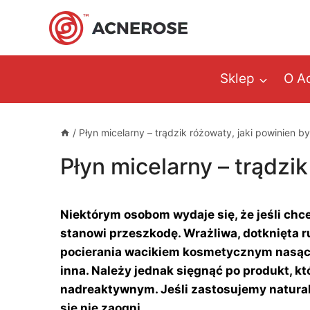
Przejdź
do
treści
Sklep
O A
/
Płyn micelarny – trądzik różowaty, jaki powinien b
Płyn micelarny – trądzi
Niektórym osobom wydaje się, że jeśli chc
stanowi przeszkodę. Wrażliwa, dotknięta 
pocierania wacikiem kosmetycznym nasącz
inna. Należy jednak sięgnąć po produkt, 
nadreaktywnym. Jeśli zastosujemy naturaln
się nie zaogni.