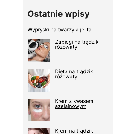
Ostatnie wpisy
Wypryski na twarzy a jelita
Zabiegi na trądzik
różowaty
Dieta na trądzik
różowaty
Krem z kwasem
azelainowym
Krem na trądzik