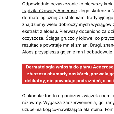
Odpowiednie oczyszczanie to pierwszy krok
trądzik różowaty Acnerose
. Jego skutecznoś
dermatologicznej z ustaleniami tradycyjnego 
znajdziemy wiele dobroczynnych wyciągów z r
ekstrakt z aloesu. Pierwszy doceniono za dzi
oczyszcza. Ściąga gruczoły łojowe, co przycz
rezultacie powstaje mniej zmian. Drugi, znan
Aloes przyspiesza gojenie ran i odbudowuje b
Dermatologia wniosła do płynu Acnerose
złuszcza obumarły naskórek, pozwalając
delikatny, nie powoduje podrażnień, o co
Glukonolakton to organiczny związek chemicz
różowaty. Wygasza zaczerwienienia, goi rany
uzupełnia kojąco-nawilżająca alantoina. Fo