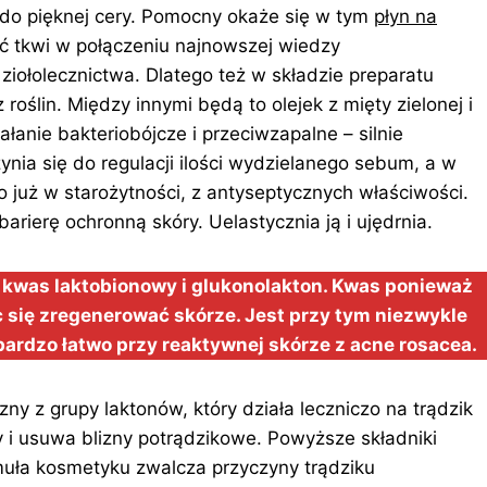
 do pięknej cery. Pomocny okaże się w tym
płyn na
ć tkwi w połączeniu najnowszej wiedzy
ziołolecznictwa. Dlatego też w składzie preparatu
oślin. Między innymi będą to olejek z mięty zielonej i
ałanie bakteriobójcze i przeciwzapalne – silnie
ynia się do regulacji ilości wydzielanego sebum, a w
o już w starożytności, z antyseptycznych właściwości.
arierę ochronną skóry. Uelastycznia ją i ujędrnia.
 kwas laktobionowy i glukonolakton. Kwas ponieważ
 się zregenerować skórze. Jest przy tym niezwykle
 bardzo łatwo przy reaktywnej skórze z acne rosacea.
ny z grupy laktonów, który działa leczniczo na trądzik
 i usuwa blizny potrądzikowe. Powyższe składniki
rmuła kosmetyku zwalcza przyczyny trądziku