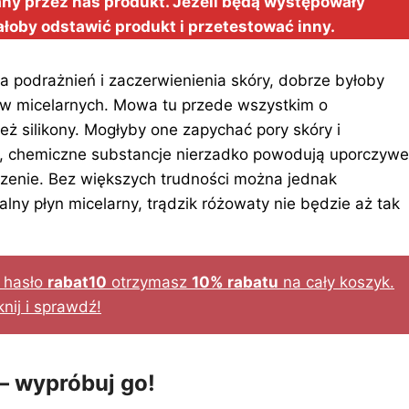
ny przez nas produkt. Jeżeli będą występowały
ałoby odstawić produkt i przetestować inny.
a podrażnień i zaczerwienienia skóry, dobrze byłoby
ów micelarnych. Mowa tu przede wszystkim o
eż silikony. Mogłyby one zapychać pory skóry i
, chemiczne substancje nierzadko powodują uporczywe
eczenie. Bez większych trudności można jednak
alny płyn micelarny, trądzik różowaty nie będzie aż tak
u hasło
rabat10
otrzymasz
10% rabatu
na cały koszyk.
knij i sprawdź!
– wypróbuj go!