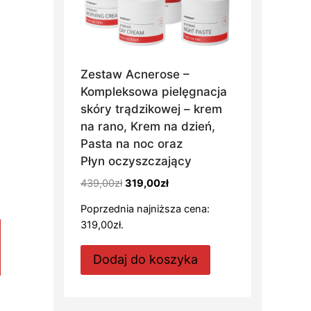
Zestaw Acnerose –
Kompleksowa pielęgnacja
skóry trądzikowej – krem
na rano, Krem na dzień,
Pasta na noc oraz
Płyn oczyszczający
Pierwotna
Aktualna
439,00
zł
319,00
zł
cena
cena
Poprzednia najniższa cena:
wynosiła:
wynosi:
319,00
zł
.
439,00zł.
319,00zł.
Dodaj do koszyka