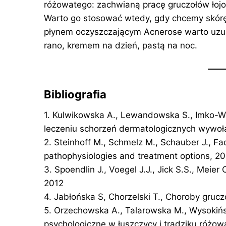
różowatego: zachwianą pracę gruczołów łojo
Warto go stosować wtedy, gdy chcemy skórę o
płynem oczyszczającym Acnerose warto uzup
rano, kremem na dzień, pastą na noc.
Bibliografia
1. Kulwikowska A., Lewandowska S., Imko-W
leczeniu schorzeń dermatologicznych wywo
2. Steinhoff M., Schmelz M., Schauber J., Fac
pathophysiologies and treatment options, 2
3. Spoendlin J., Voegel J.J., Jick S.S., Meier
2012
4. Jabłońska S, Chorzelski T., Choroby gruc
5. Orzechowska A., Talarowska M., Wysokińsk
psychologiczne w łuszczycy i trądziku różo