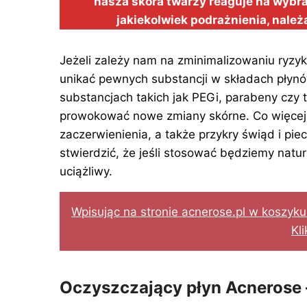
nasza skóra twarzy reaguje na wybra
jakiekolwiek podrażnienia, należ
Jeżeli zależy nam na zminimalizowaniu ryzyk
unikać pewnych substancji w składach płyn
substancjach takich jak PEGi, parabeny czy t
prowokować nowe zmiany skórne. Co więcej
zaczerwienienia, a także przykry świąd i pi
stwierdzić, że jeśli stosować będziemy natur
uciążliwy.
Wpisując na stronie acnerose.pl w koszyk
Kli
Oczyszczający płyn Acnerose 