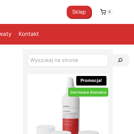
Sklep
0
owaty
Kontakt
Szukaj
Promocja!
Darmowa dostawa
ą