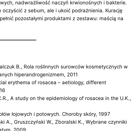
wych, nadwrażliwość naczyń krwionośnych i bakterie.
czyścić z sebum, ale i ukoić podrażnienia. Kurację
ełnić pozostałymi produktami z zestawu: maścią na
alczuk B., Rola roślinnych surowców kosmetycznych w
łanych hiperandrogenizmem, 2011
ial erythema of rosacea – aetiology, different
016
 C.R., A study on the epidemiology of rosacea in the U.K.,
zołów łojowych i potowych. Choroby skóry, 1997
i A., Gruszczyński W., Zboralski K., Wybrane czynniki
watym, 2009