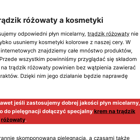
trądzik różowaty a kosmetyki
osujemy odpowiedni płyn micelarny,
trądzik różowaty
nie
zybko usuniemy kosmetyki kolorowe z naszej cery. W
 i internetowych znajdziemy całe mnóstwo produktów,
 Przede wszystkim powinniśmy przyglądać się składom
na trądzik różowaty powinien bez wątpienia zawierać
raktów. Dzięki nim jego działanie będzie naprawdę
awet jeśli zastosujemy dobrej jakości płyn micelarny,
to do pielęgnacji dołączyć specjalny
krem na trądzik
różowaty
.
tarannie skomponowana pielęgnacja, a czasami także