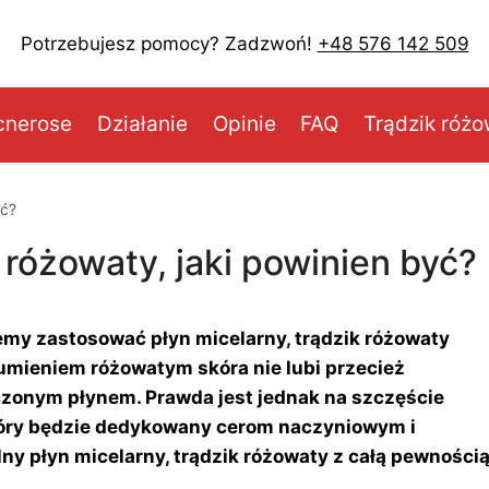
Potrzebujesz pomocy? Zadzwoń!
+48 576 142 509
cnerose
Działanie
Opinie
FAQ
Trądzik róż
yć?
k różowaty, jaki powinien być?
emy zastosować płyn micelarny, trądzik różowaty
rumieniem różowatym skóra nie lubi przecież
onym płynem. Prawda jest jednak na szczęście
który będzie dedykowany cerom naczyniowym i
y płyn micelarny, trądzik różowaty z całą pewności