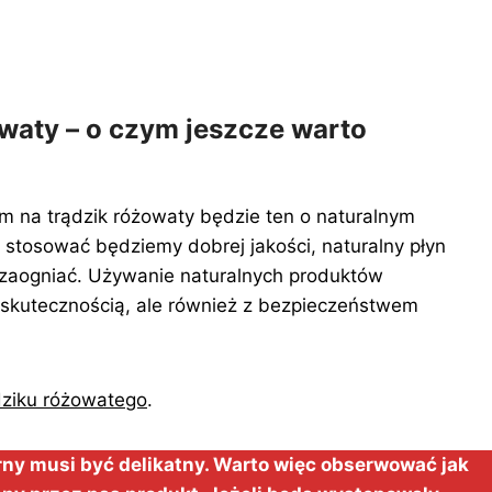
owaty – o czym jeszcze warto
 na trądzik różowaty będzie ten o naturalnym
i stosować będziemy dobrej jakości, naturalny płyn
ę zaogniać. Używanie naturalnych produktów
 skutecznością, ale również z bezpieczeństwem
dziku różowatego
.
rny musi być delikatny. Warto więc obserwować jak