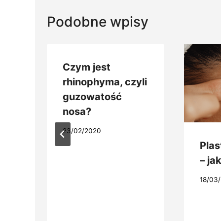
Podobne wpisy
k
Czym jest
a
rhinophyma, czyli
i
guzowatość
nosa?
23/02/2020
Plas
– ja
18/03