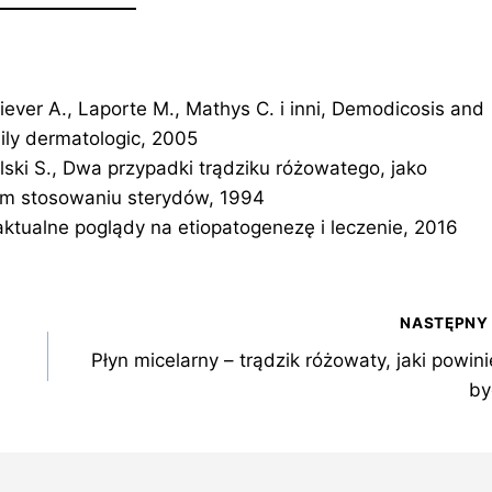
iever A., Laporte M., Mathys C. i inni, Demodicosis and
ily dermatologic, 2005
ski S., Dwa przypadki trądziku różowatego, jako
ym stosowaniu sterydów, 1994
aktualne poglądy na etiopatogenezę i leczenie, 2016
NASTĘPNY
Płyn micelarny – trądzik różowaty, jaki powin
by