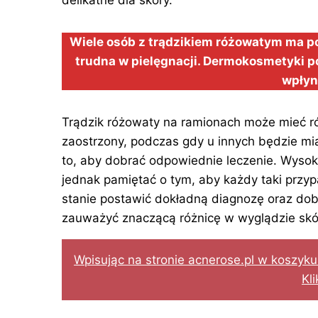
delikatne dla skóry.
Wiele osób z trądzikiem różowatym ma pod
trudna w pielęgnacji. Dermokosmetyki p
wpłyn
Trądzik różowaty na ramionach może mieć ró
zaostrzony, podczas gdy u innych będzie mia
to, aby dobrać odpowiednie leczenie. Wyso
jednak pamiętać o tym, aby każdy taki przy
stanie postawić dokładną diagnozę oraz dob
zauważyć znaczącą różnicę w wyglądzie skó
Wpisując na stronie acnerose.pl w koszyk
Kli