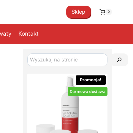
Sklep
0
owaty
Kontakt
Szukaj
Promocja!
Darmowa dostawa