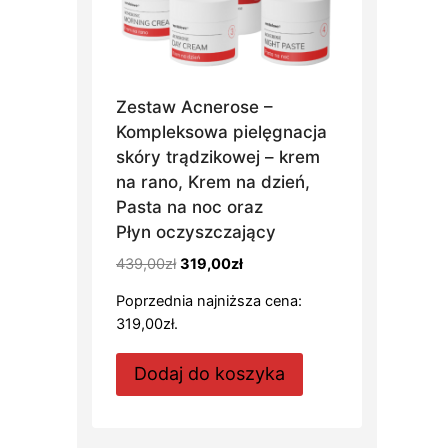
Zestaw Acnerose –
Kompleksowa pielęgnacja
skóry trądzikowej – krem
na rano, Krem na dzień,
Pasta na noc oraz
Płyn oczyszczający
Pierwotna
Aktualna
439,00
zł
319,00
zł
cena
cena
Poprzednia najniższa cena:
wynosiła:
wynosi:
319,00
zł
.
439,00zł.
319,00zł.
Dodaj do koszyka