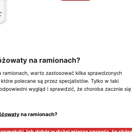
różowaty na ramionach?
na ramionach, warto zastosować kilka sprawdzonych
tóre polecane są przez specjalistów. Tylko w taki
odpowiedni wygląd i sprawdzić, że choroba zacznie się
różowaty
na ramionach?
smetyki. Ich dobór w dużej mierze sprawia, że skór