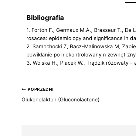
Bibliografia
1. Forton F., Germaux M.A., Brasseur T., De L
rosacea: epidemiology and significance in da
2. Samochocki Z, Bacz-Malinowska M, Zabiel
powikłanie po niekontrolowanym zewnętrzn
3. Wolska H., Placek W., Trądzik różowaty – 
Nawigacja
POPRZEDNI
Glukonolakton (Gluconolactone)
wpisu