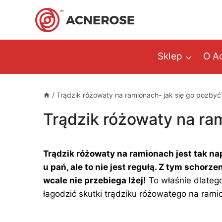
Przejdź
do
treści
Sklep
O A
/
Trądzik różowaty na ramionach- jak się go pozbyć
Trądzik różowaty na ra
Trądzik różowaty na ramionach jest tak na
u pań, ale to nie jest regułą. Z tym schor
wcale nie przebiega lżej!
To właśnie dlatego
łagodzić skutki trądziku różowatego na rami