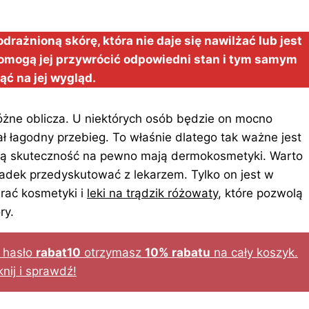
rażnioną skórę, która nie daje się nawilżać lub jest
omogą jej przywrócić odpowiedni stan i tym samym
ąć na jej wygląd.
żne oblicza. U niektórych osób będzie on mocno
ł łagodny przebieg. To właśnie dlatego tak ważne jest
ką skuteczność na pewno mają dermokosmetyki. Warto
padek przedyskutować z lekarzem. Tylko on jest w
rać kosmetyki i
leki na trądzik różowaty
, które pozwolą
ry.
u hasło
rabat10
otrzymasz
10% rabatu
na cały koszyk.
knij i sprawdź!