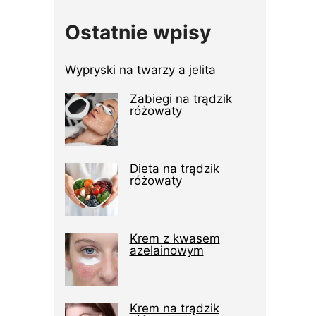
Ostatnie wpisy
Wypryski na twarzy a jelita
Zabiegi na trądzik
różowaty
Dieta na trądzik
różowaty
Krem z kwasem
azelainowym
Krem na trądzik