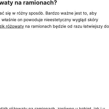
owaty na ramionach?
ć się w różny sposób. Bardzo ważne jest to, aby
to właśnie on powoduje nieestetyczny wygląd skóry
zik różowaty
na ramionach będzie od razu łatwiejszy do
dzik różowaty na ramionach, zarówno u kobiet, jak i u