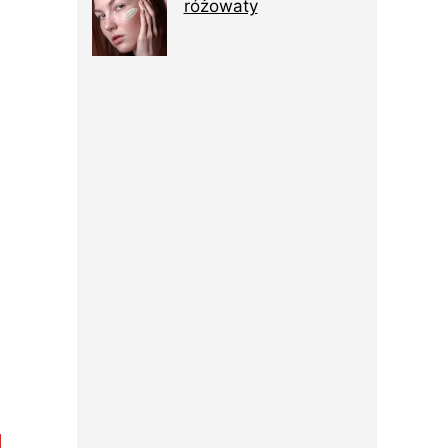
różowaty
a