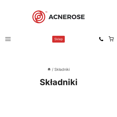
Przejdź
do
treści
Sklep
/
Składniki
Składniki