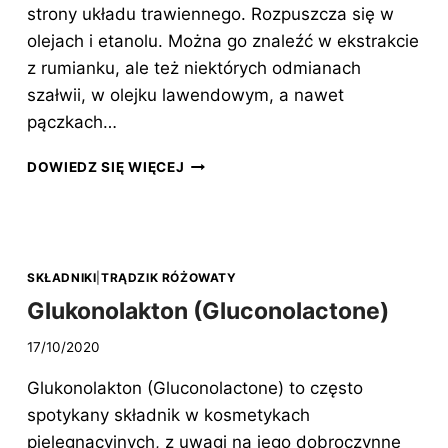
strony układu trawiennego. Rozpuszcza się w
olejach i etanolu. Można go znaleźć w ekstrakcie
z rumianku, ale też niektórych odmianach
szałwii, w olejku lawendowym, a nawet
pączkach…
BISABOLOL
DOWIEDZ SIĘ WIĘCEJ
(BISABOLOL)
SKŁADNIKI
|
TRĄDZIK RÓŻOWATY
Glukonolakton (Gluconolactone)
17/10/2020
Glukonolakton (Gluconolactone) to często
spotykany składnik w kosmetykach
pielęgnacyjnych, z uwagi na jego dobroczynne