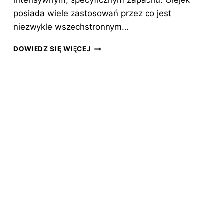
intensywnym, specyficznym zapachu. Olejek
posiada wiele zastosowań przez co jest
niezwykle wszechstronnym…
OLEJEK
DOWIEDZ SIĘ WIĘCEJ
Z
DRZEWA
HERBACIANEGO
NA
TRĄDZIK
RÓŻOWATY
–
NATURALNY
POMOCNIK
W
WALCE
Z
TRĄDZIKIEM