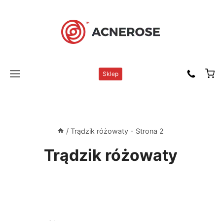
Przejdź
do
treści
Sklep
/
Trądzik różowaty
- Strona 2
Trądzik różowaty