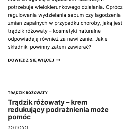
potrzebuje wielokierunkowego działania. Oprócz
regulowania wydzielania sebum czy łagodzenia
zmian zapalnych w przypadku choroby, jaką jest
trądzik różowaty – kosmetyki naturalne
odpowiadają również za nawilżanie. Jakie
składniki powinny zatem zawierać?
TRĄDZIK
DOWIEDZ SIĘ WIĘCEJ
RÓŻOWATY
–
KOSMETYKI
NATURALNE,
KTÓRE
TRĄDZIK RÓŻOWATY
WARTO
Trądzik różowaty – krem
WYBRAĆ
redukujący podrażnienia może
pomóc
22/11/2021