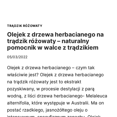
NA
TRĄDZIK
RÓŻOWATY
–
CZY
TRĄDZIK RÓŻOWATY
DZIAŁA?
Olejek z drzewa herbacianego na
trądzik różowaty – naturalny
pomocnik w walce z trądzikiem
05/03/2022
Olejek z drzewa herbacianego – czym tak
właściwie jest? Olejek z drzewa herbacianego
na trądzik różowaty jest to ekstrakt
pozyskiwany, w procesie destylacji z parą
wodną, z liści drzewa herbacianego- Melaleuca
alternifolia, które występuje w Australii. Ma on
postać rzadkiego, jasnożółtego oleju o