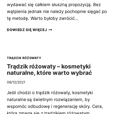
wydawać się całkiem słuszną propozycją. Bez
wątpienia jednak nie należy pochopnie sięgać po
tę metodę. Warto byłoby zwrócić…
TRĄDZIK
DOWIEDZ SIĘ WIĘCEJ
RÓŻOWATY
–
LECZENIE
MOCZEM
JEDNĄ
TRĄDZIK RÓŻOWATY
Z
Trądzik różowaty – kosmetyki
KONTROWERSYJNYCH
naturalne, które warto wybrać
METOD
TERAPII
06/12/2021
Jeśli chodzi o trądzik różowaty, kosmetyki
naturalne są świetnym rozwiązaniem, by
wspomóc odbudowę i regenerację skóry. Cera,
która zmaga się z trądzikiem różowatym