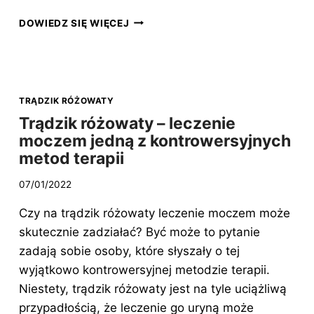
PASTA
DOWIEDZ SIĘ WIĘCEJ
NA
TRĄDZIK
RÓŻOWATY
–
WŁAŚCIWOŚCI
TRĄDZIK RÓŻOWATY
I
Trądzik różowaty – leczenie
PRZECIWWSKAZANIA
moczem jedną z kontrowersyjnych
metod terapii
07/01/2022
Czy na trądzik różowaty leczenie moczem może
skutecznie zadziałać? Być może to pytanie
zadają sobie osoby, które słyszały o tej
wyjątkowo kontrowersyjnej metodzie terapii.
Niestety, trądzik różowaty jest na tyle uciążliwą
przypadłością, że leczenie go uryną może