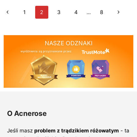
KTÓRE
Nawigacja
Poprzednia
Następn
1
2
3
4
…
8
WARTO
strony
WYBRAĆ
strona
strona
NASZE ODZNAKI
wyróżnienia są przyznawane przez
O Acnerose
Jeśli masz
problem z trądzikiem różowatym
- ta