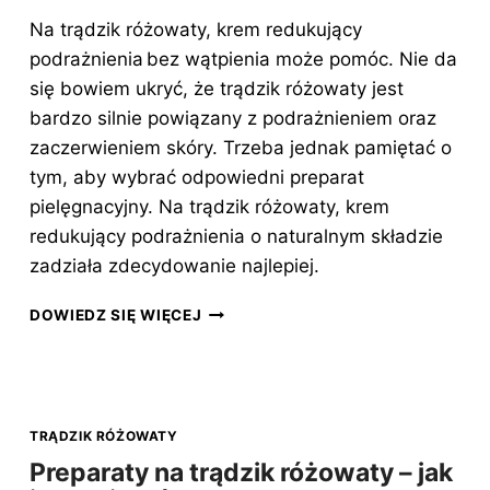
Na trądzik różowaty, krem redukujący
podrażnienia bez wątpienia może pomóc. Nie da
się bowiem ukryć, że trądzik różowaty jest
bardzo silnie powiązany z podrażnieniem oraz
zaczerwieniem skóry. Trzeba jednak pamiętać o
tym, aby wybrać odpowiedni preparat
pielęgnacyjny. Na trądzik różowaty, krem
redukujący podrażnienia o naturalnym składzie
zadziała zdecydowanie najlepiej.
TRĄDZIK
DOWIEDZ SIĘ WIĘCEJ
RÓŻOWATY
–
KREM
REDUKUJĄCY
PODRAŻNIENIA
TRĄDZIK RÓŻOWATY
MOŻE
Preparaty na trądzik różowaty – jak
POMÓC