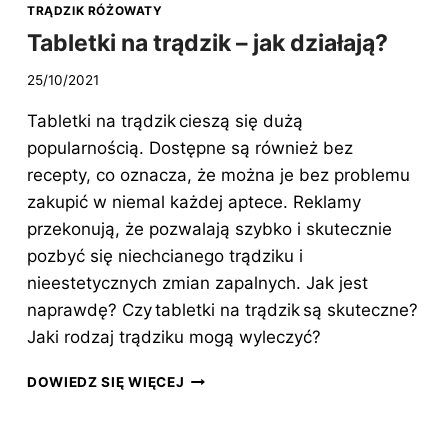
TRĄDZIK RÓŻOWATY
JE
Tabletki na trądzik – jak działają?
WYBIERAĆ?
25/10/2021
Tabletki na trądzik cieszą się dużą
popularnością. Dostępne są również bez
recepty, co oznacza, że można je bez problemu
zakupić w niemal każdej aptece. Reklamy
przekonują, że pozwalają szybko i skutecznie
pozbyć się niechcianego trądziku i
nieestetycznych zmian zapalnych. Jak jest
naprawdę? Czy tabletki na trądzik są skuteczne?
Jaki rodzaj trądziku mogą wyleczyć?
TABLETKI
DOWIEDZ SIĘ WIĘCEJ
NA
TRĄDZIK
–