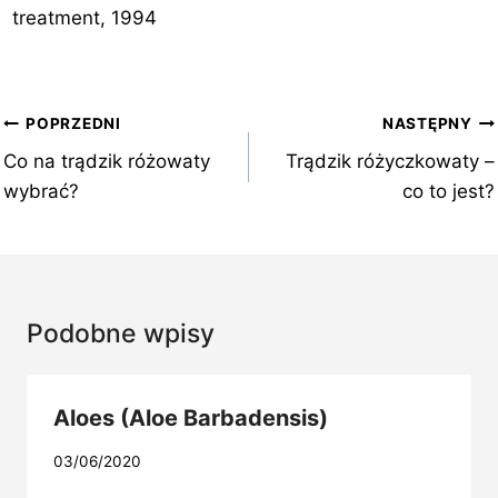
treatment, 1994
Nawigacja
POPRZEDNI
NASTĘPNY
wpisu
Co na trądzik różowaty
Trądzik różyczkowaty –
wybrać?
co to jest?
Podobne wpisy
Aloes (Aloe Barbadensis)
03/06/2020