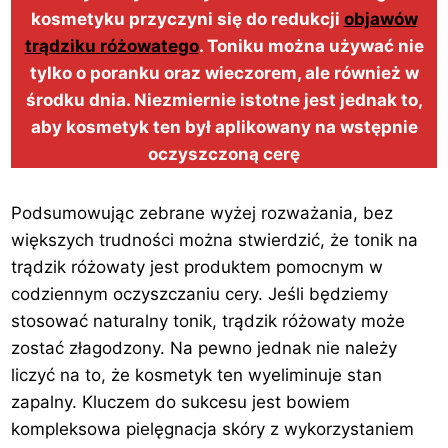
kosmetyku przyczyni się do redukcji
objawów
trądziku różowatego
. Toniku można używać nie
tylko o poranku oraz wieczorem, ale również w
środku dnia. Niezmiernie istotne jest jednak to,
aby kosmetyk ten był aplikowany na wstępnie
oczyszczoną cerę
Podsumowując zebrane wyżej rozważania, bez
większych trudności można stwierdzić, że tonik na
trądzik różowaty jest produktem pomocnym w
codziennym oczyszczaniu cery. Jeśli będziemy
stosować naturalny tonik, trądzik różowaty może
zostać złagodzony. Na pewno jednak nie należy
liczyć na to, że kosmetyk ten wyeliminuje stan
zapalny. Kluczem do sukcesu jest bowiem
kompleksowa pielęgnacja skóry z wykorzystaniem