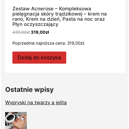
Zestaw Acnerose – Kompleksowa
pielęgnacja skóry trądzikowej – krem na
rano, Krem na dzień, Pasta na noc oraz
Płyn oczyszczający
Pierwotna
Aktualna
439,00
zł
319,00
zł
cena
cena
Poprzednia najniższa cena:
319,00
zł
.
wynosiła:
wynosi:
439,00zł.
319,00zł.
Dodaj do koszyka
Ostatnie wpisy
Wypryski na twarzy a jelita