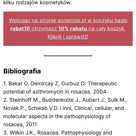
kilku rodzajów kosmetyków.
Wpisując na stronie acnerose.pl w koszyku hasło
rabat10
otrzymasz
10% rabatu
na cały koszyk.
Kliknij i sprawdź!
Bibliografia
1. Bakar O, Demircay Z, Gurbuz O: Therapeutic
potential of azithromycin in rosacea, 2004
2. Steinhoff M., Buddenkotte J., Aubert J., Sulk M.,
Novak P., Schwab V.D. i inni, Clinical, cellular, and
molecular aspects in the pathophysiology of
rosacea, 2011
3. Wilkin J.K., Rosacea. Pathophysiology and