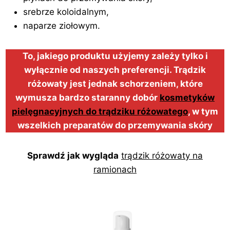
srebrze koloidalnym,
naparze ziołowym.
To, jakiego produktu użyjemy zależy tylko i
wyłącznie od naszych preferencji. Trądzik
różowaty jest jednak schorzeniem, które
wymusza bardzo staranny dobór
kosmetyków
pielęgnacyjnych do trądziku różowatego
, w tym
wszelkich preparatów do przemywania skóry
Sprawdź jak wygląda
trądzik różowaty na
ramionach